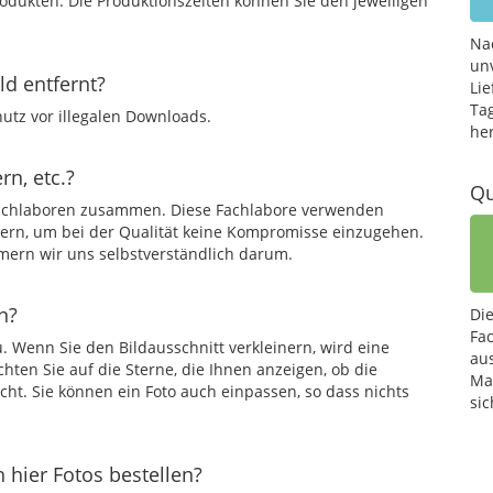
Produkten. Die Produktionszeiten können Sie den jeweiligen
Na
un
d entfernt?
Lie
Ta
utz vor illegalen Downloads.
he
rn, etc.?
Qu
 Fachlaboren zusammen. Diese Fachlabore verwenden
rern, um bei der Qualität keine Kompromisse einzugehen.
mmern wir uns selbstverständlich darum.
n?
Di
Fa
. Wenn Sie den Bildausschnitt verkleinern, wird eine
au
chten Sie auf die Sterne, die Ihnen anzeigen, ob die
Mat
cht. Sie können ein Foto auch einpassen, so dass nichts
sic
h hier Fotos bestellen?