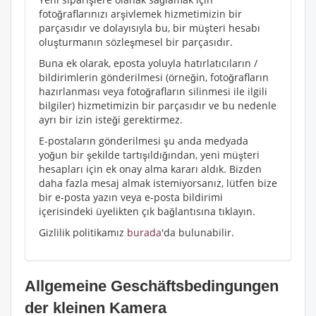
fotoğraflarınızı arşivlemek hizmetimizin bir
parçasıdır ve dolayısıyla bu, bir müşteri hesabı
oluşturmanın sözleşmesel bir parçasıdır.
Buna ek olarak, eposta yoluyla hatırlatıcıların /
bildirimlerin gönderilmesi (örneğin, fotoğrafların
hazırlanması veya fotoğrafların silinmesi ile ilgili
bilgiler) hizmetimizin bir parçasıdır ve bu nedenle
ayrı bir izin isteği gerektirmez.
E-postaların gönderilmesi şu anda medyada
yoğun bir şekilde tartışıldığından, yeni müşteri
hesapları için ek onay alma kararı aldık. Bizden
daha fazla mesaj almak istemiyorsanız, lütfen bize
bir e-posta yazın veya e-posta bildirimi
içerisindeki üyelikten çık bağlantısına tıklayın.
Gizlilik politikamız
burada
'da bulunabilir.
Allgemeine Geschäftsbedingungen
der kleinen Kamera